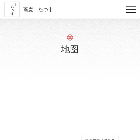
蕎麦 たつ市
地图