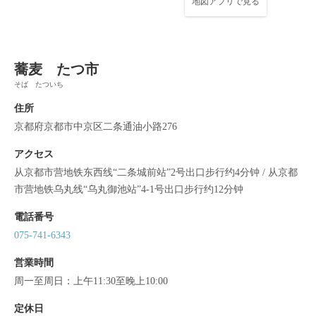
地図アプリで見る
この店舗情報をシェアする
蕎麦 たつ市
地图 | 蕎麦 たつ市
そば たついち
京都府京都市中京区二条通油小路276
住所
https://soba-tatsuichi-kyoto.owst.jp/map
京都府京都市中京区二条通油小路276
お店情報をコピー
アクセス
从京都市营地铁东西线“二条城前站”2号出口步行约4分钟 / 从京都
市营地铁乌丸线“乌丸御池站”4-1号出口步行约12分钟
電話番号
075-741-6343
閉じる
営業時間
周一至周日：上午11:30至晚上10:00
定休日