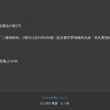
通油小路276
二條城前站」2號出口步行約4分鐘 / 從京都市營地鐵烏丸線「烏丸禦池站
晚上10:00
Cookie利用について
(C) 2025 蕎麦 たつ市