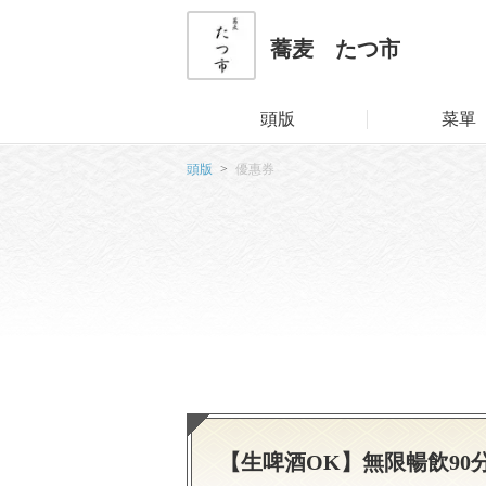
蕎麦 たつ市
頭版
菜單
頭版
優惠券
【生啤酒OK】無限暢飲90分