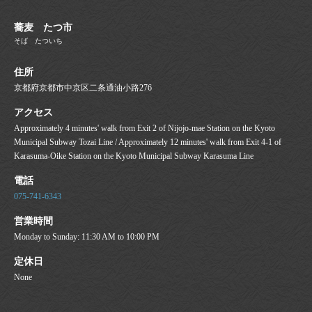
蕎麦 たつ市
そば たついち
住所
京都府京都市中京区二条通油小路276
アクセス
Approximately 4 minutes' walk from Exit 2 of Nijojo-mae Station on the Kyoto
Municipal Subway Tozai Line / Approximately 12 minutes' walk from Exit 4-1 of
Karasuma-Oike Station on the Kyoto Municipal Subway Karasuma Line
電話
075-741-6343
営業時間
Monday to Sunday: 11:30 AM to 10:00 PM
定休日
None