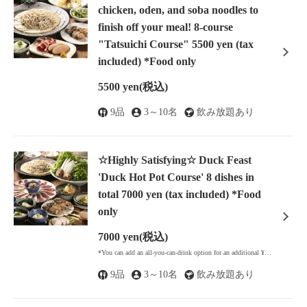
chicken, oden, and soba noodles to
finish off your meal! 8-course
"Tatsuichi Course" 5500 yen (tax
included) *Food only
5500 yen
(税込)
9品
3～10名
飲み放題あり
☆Highly Satisfying☆ Duck Feast
'Duck Hot Pot Course' 8 dishes in
total 7000 yen (tax included) *Food
only
7000 yen
(税込)
*You can add an all-you-can-drink option for an additional ¥2000 (tax included) using a coupon.
この店舗情報をシェアする
9品
3～10名
飲み放題あり
[Draft beer OK] All-you-can-drink for 90 minutes 2500 yen →