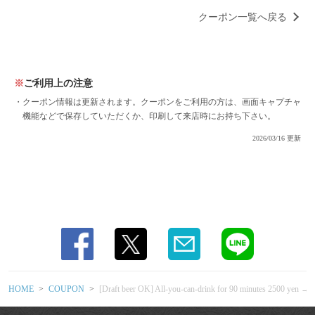
2000 yen!! | 蕎麦 たつ市
クーポン一覧へ戻る
京都府京都市中京区二条通油小路276
https://soba-tatsuichi-kyoto.owst.jp/coupons/209288588
お店情報をコピー
ご利用上の注意
クーポン情報は更新されます。クーポンをご利用の方は、画面キャプチャ
機能などで保存していただくか、印刷して来店時にお持ち下さい。
2026/03/16 更新
閉じる
HOME
COUPON
[Draft beer OK] All-you-can-drink for 90 minutes 2500 yen → 