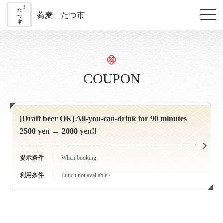
蕎麦 たつ市
COUPON
[Draft beer OK] All-you-can-drink for 90 minutes
2500 yen → 2000 yen!!
提示条件
When booking
利用条件
Lunch not available /