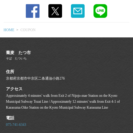
この店舗情報をシェアする
COUPON | 蕎麦 たつ市
京都府京都市中京区二条通油小路276
HOME
COUPON
https://soba-tatsuichi-kyoto.owst.jp/coupons
お店情報をコピー
蕎麦 たつ市
そば たついち
住所
京都府京都市中京区二条通油小路276
アクセス
閉じる
Approximately 4 minutes' walk from Exit 2 of Nijojo-mae Station on the Kyoto
Municipal Subway Tozai Line / Approximately 12 minutes' walk from Exit 4-1 of
Karasuma-Oike Station on the Kyoto Municipal Subway Karasuma Line
電話
075-741-6343