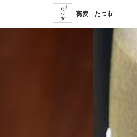
蕎麦 たつ市